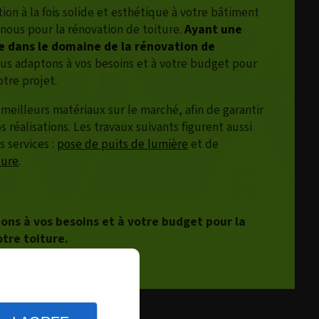
ion à la fois solide et esthétique à votre bâtiment
 nous pour la rénovation de toiture.
Ayant une
e dans le domaine de la rénovation de
ous adaptons à vos besoins et à votre budget pour
otre projet.
 meilleurs matériaux sur le marché, afin de garantir
s réalisations. Les travaux suivants figurent aussi
s services :
pose de puits de lumière
et de
ture
.
ns à vos besoins et à votre budget pour la
tre toiture.