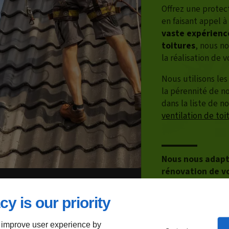
Offrez une protect
en faisant appel à
vaste expérienc
toitures
, nous n
la réalisation de v
Nous utilisons les
la pérennité de no
dans la liste de no
ventilation de toi
Nous nous adapto
rénovation de vo
cy is our priority
 improve user experience by