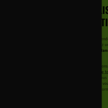
SPÉCIALI
RÉNOVATI
Votre toiture est end
et vous recherchez un
à votre service dan
Montréal.
Nous vous proposons 
différents types de t
bien plus. Nous nous 
des travaux. Nous vo
et conforme aux norm