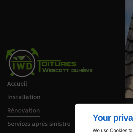
Accueil
Installation
Rénovation
Your priva
Services après sinistre
We use Cookies to