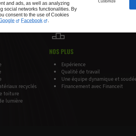
Customize
nt and ads, as well as analyzing
ng social networks functionalities. By
you consent to the use of Cookies
Google
Facebook
.
NOS PLUS
e
Expérience
e
Qualité de travail
e
Une équipe dynamique et soudé
atériaux recyclés
Financement avec Financeit
e toiture
 de lumière