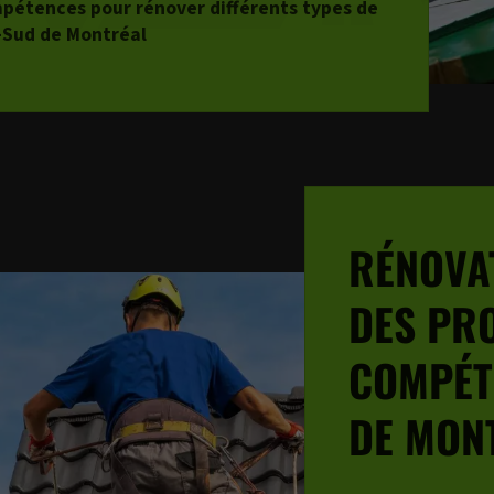
mpétences pour rénover différents types de
e-Sud de Montréal
RÉNOVA
DES PR
COMPÉT
DE MON