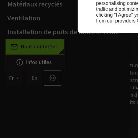
Matériaux recyclés
personalising conte
traffic and optimizi
clicking "I Agree" 
Ventilation
from our providers
Installation de puits de lumière Velux
Nous contacter
NOS SERVICES
Infos utiles
Installation de toitur
Rénovation de toitur
Fr
En
Services après sinistr
Pose de toiture en m
Pose de ventilation d
Installation de puits