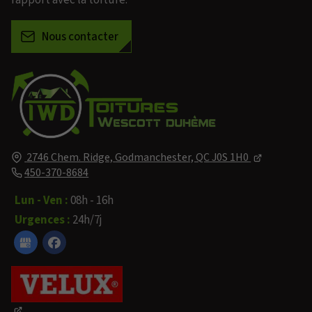
Nous contacter
2746 Chem. Ridge,
Godmanchester, QC
J0S 1H0
450-370-8684
Lun - Ven :
08h - 16h
Urgences :
24h/7j