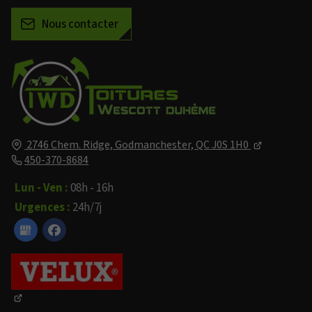
Nous contacter
2746 Chem. Ridge,
Godmanchester, QC
J0S 1H0
450-370-8684
Lun - Ven :
08h - 16h
Urgences :
24h/7j